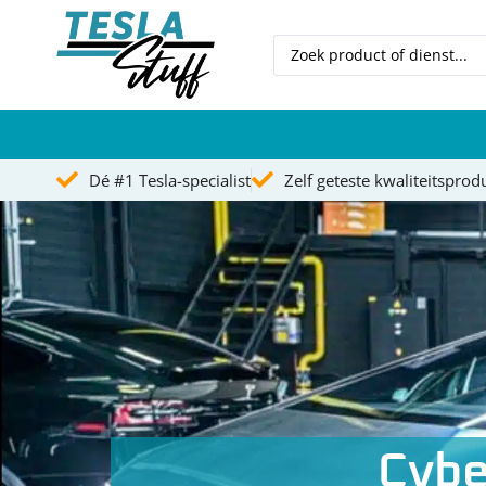
Dé #1 Tesla-specialist
Zelf geteste kwaliteitsprod
Model S
Model 3
Model X
Model Y
Tesla wrappen
Cybe
Blog