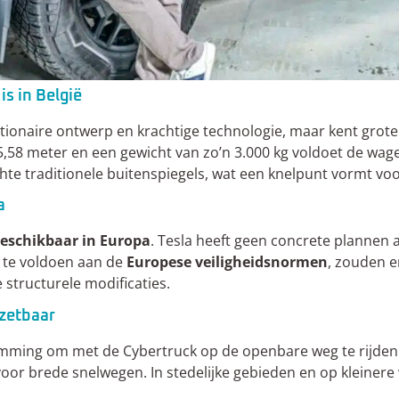
s in België
tionaire ontwerp en krachtige technologie, maar kent grot
5,58 meter en een gewicht van zo’n 3.000 kg voldoet de wag
hte traditionele buitenspiegels, wat een knelpunt vormt voo
a
 beschikbaar in Europa
. Tesla heeft geen concrete plannen
te voldoen aan de
Europese veiligheidsnormen
, zouden e
 structurele modificaties.
nzetbaar
temming om met de Cybertruck op de openbare weg te rijden. 
 voor brede snelwegen. In stedelijke gebieden en op kleiner