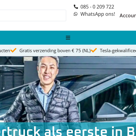
085 - 0 209 722
WhatsApp ons!
Accou
ucten
Gratis verzending boven € 75 (NL)
Tesla-gekwalific
rtruck als eerste in B