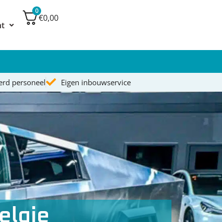
0
€0,00
nt
eerd personeel
Eigen inbouwservice
elgie