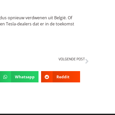
dus opnieuw verdwenen uit België. Of
pen Tesla-dealers dat er in de toekomst
VOLGENDE POST
Flitsmeister vs. Target Blue Eye 2/LaserTrack Flare
Whatsapp
Reddit