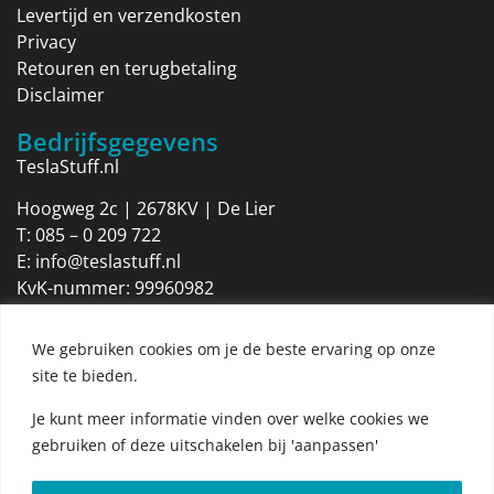
Levertijd en verzendkosten
Privacy
Retouren en terugbetaling
Disclaimer
Bedrijfsgegevens
TeslaStuff.nl
Hoogweg 2c | 2678KV | De Lier
T:
085 – 0 209 722
E:
info@teslastuff.nl
KvK-nummer: 99960982
Btw-identificatienummer: NL869205316B01
We gebruiken cookies om je de beste ervaring op onze
Openingstijden
site te bieden.
Maandag 09:00 tot 17:30
Dinsdag 09:00 tot 17:30
Je kunt meer informatie vinden over welke cookies we
Woensdag 09:00 tot 17:30
gebruiken of deze uitschakelen bij 'aanpassen'
Donderdag 09:00 tot 17:30
Vrijdag 09:00 tot 17:30