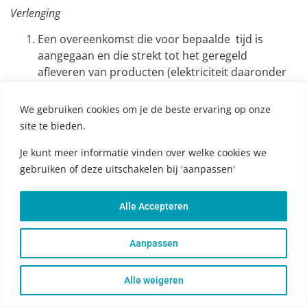
Verlenging
Een overeenkomst die voor bepaalde tijd is
aangegaan en die strekt tot het geregeld
afleveren van producten (elektriciteit daaronder
begrepen) of diensten, mag niet stilzwijgend
worden verlengd of vernieuwd voor een bepaalde
We gebruiken cookies om je de beste ervaring op onze
duur.
site te bieden.
In afwijking van het vorige lid mag een
Je kunt meer informatie vinden over welke cookies we
overeenkomst die voor bepaalde tijd is
gebruiken of deze uitschakelen bij 'aanpassen'
aangegaan en die strekt tot het geregeld
afleveren van dag- nieuws- en weekbladen en
tijdschriften stilzwijgend worden verlengd voor
Alle Accepteren
een bepaalde duur van maximaal drie maanden,
als de consument deze verlengde overeenkomst
Aanpassen
tegen het einde van de verlenging kan opzeggen
met een opzegtermijn van ten hoogste één
Alle weigeren
maand.
Een overeenkomst die voor bepaalde tijd is