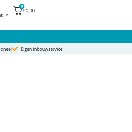
0
€0,00
nt
soneel
Eigen inbouwservice