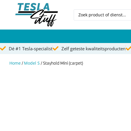
Dé #1 Tesla-specialist
Zelf geteste kwaliteitsproducten
Model S
Home
Model S
/
/ Stayhold Mini (carpet)
Model 3
Model X
Model Y
Tesla wrappen
Blog