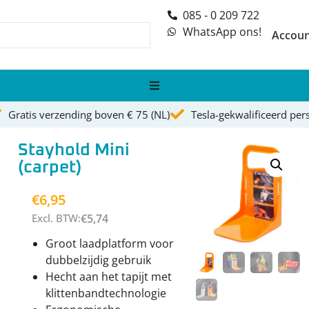
085 - 0 209 722
WhatsApp ons!
Accou
Gratis verzending boven € 75 (NL)
Tesla-gekwalificeerd per
Stayhold Mini
(carpet)
€
6,95
Excl. BTW:
€
5,74
Groot laadplatform voor
dubbelzijdig gebruik
Hecht aan het tapijt met
klittenbandtechnologie