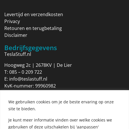
Levertijd en verzendkosten
Privacy
Retouren en terugbetaling
Disclaimer
Bedrijfsgegevens
TeslaStuff.nl
Hoogweg 2c | 2678KV | De Lier
T:
085 – 0 209 722
E:
info@teslastuff.nl
KvK-nummer: 99960982
Btw-identificatienummer: NL869205316B01
We gebruiken cookies om je de beste ervaring op onze
Openingstijden
site te bieden.
Maandag 09:00 tot 17:30
Dinsdag 09:00 tot 17:30
Je kunt meer informatie vinden over welke cookies we
Woensdag 09:00 tot 17:30
gebruiken of deze uitschakelen bij 'aanpassen'