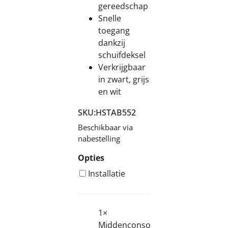
gereedschap
Snelle
toegang
dankzij
schuifdeksel
Verkrijgbaar
in zwart, grijs
en wit
SKU:
HSTAB552
Beschikbaar via
nabestelling
Opties
Installatie
1×
€
25,00
Middenconsole