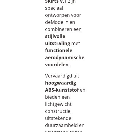
Skirts V.1
zijn
speciaal
ontworpen voor
deModel Y en
combineren een
stijlvolle
uitstraling
met
functionele
aerodynamische
voordelen
.
Vervaardigd uit
hoogwaardig
ABS-kunststof
en
bieden een
lichtgewicht
constructie,
uitstekende
duurzaamheid en