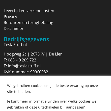
Levertijd en verzendkosten
Privacy
Retouren en terugbetaling
Disclaimer
Bedrijfsgegevens
TeslaStuff.nl
Hoogweg 2c | 2678KV | De Lier
T:
085 – 0 209 722
E:
info@teslastuff.nl
KvK-nummer: 99960982
Btw-identificatienummer: NL869205316B01
We gebruiken cookies om je de beste ervaring op onze
Openingstijden
site te bieden.
Maandag 09:00 tot 17:30
Dinsdag 09:00 tot 17:30
Je kunt meer informatie vinden over welke cookies we
Woensdag 09:00 tot 17:30
gebruiken of deze uitschakelen bij 'aanpassen'