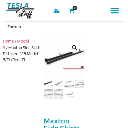
0
Home
Model
/
3
/ Maxton Side Skirts
Diffusers V.3 Model
3/FL/Perf. FL
Maxton