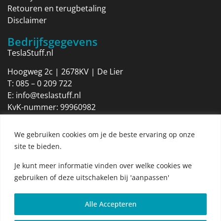
Retouren en terugbetaling
Disclaimer
Bedrijfsgegevens
TeslaStuff.nl
Hoogweg 2c | 2678KV | De Lier
T:
085 – 0 209 722
E:
info@teslastuff.nl
KvK-nummer: 99960982
Btw-identificatienummer: NL869205316B01
We gebruiken cookies om je de beste ervaring op onze
Openingstijden
site te bieden.
Maandag 09:00 tot 17:30
Dinsdag 09:00 tot 17:30
Je kunt meer informatie vinden over welke cookies we
Woensdag 09:00 tot 17:30
gebruiken of deze uitschakelen bij 'aanpassen'
Donderdag 09:00 tot 17:30
Vrijdag 09:00 tot 17:30
Alle Accepteren
Zaterdag 09:00 tot 12:00