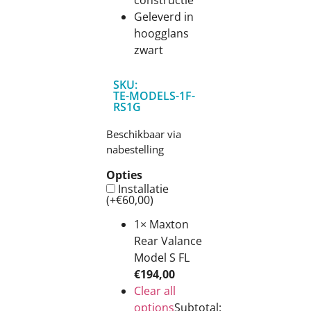
Geleverd in
hoogglans
zwart
SKU:
TE-MODELS-1F-
RS1G
Beschikbaar via
nabestelling
Opties
Installatie
(+
€
60,00
)
1×
Maxton
Rear Valance
Model S FL
€
194,00
Clear all
options
Subtotal: