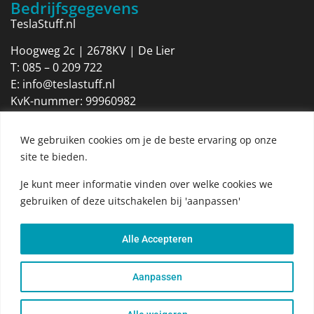
Bedrijfsgegevens
TeslaStuff.nl
Hoogweg 2c | 2678KV | De Lier
T:
085 – 0 209 722
E:
info@teslastuff.nl
KvK-nummer: 99960982
Btw-identificatienummer: NL869205316B01
We gebruiken cookies om je de beste ervaring op onze
Openingstijden
site te bieden.
Maandag 09:00 tot 17:30
Dinsdag 09:00 tot 17:30
Je kunt meer informatie vinden over welke cookies we
Woensdag 09:00 tot 17:30
gebruiken of deze uitschakelen bij 'aanpassen'
Donderdag 09:00 tot 17:30
Vrijdag 09:00 tot 17:30
Alle Accepteren
Zaterdag 09:00 tot 12:00
Zondag Gesloten
Aanpassen
Betaalmethoden webshop