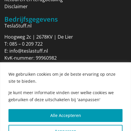
Disclaimer
Bedrijfsgegevens
TeslaStuff.nl
Hoogweg 2c | 2678KV | De Lier
T:
085 – 0 209 722
E:
info@teslastuff.nl
KvK-nummer: 99960982
Btw-identificatienummer: NL869205316B01
We gebruiken cookies om je de beste ervaring op onze
Openingstijden
site te bieden.
Maandag 09:00 tot 17:30
Dinsdag 09:00 tot 17:30
Je kunt meer informatie vinden over welke cookies we
Woensdag 09:00 tot 17:30
gebruiken of deze uitschakelen bij 'aanpassen'
Donderdag 09:00 tot 17:30
Vrijdag 09:00 tot 17:30
Alle Accepteren
Zaterdag 09:00 tot 12:00
Zondag Gesloten