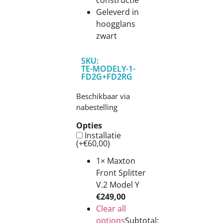
Geleverd in
hoogglans
zwart
SKU:
TE-MODELY-1-
FD2G+FD2RG
Beschikbaar via
nabestelling
Opties
Installatie
(+
€
60,00
)
1×
Maxton
Front Splitter
V.2 Model Y
€
249,00
Clear all
options
Subtotal: