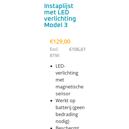
Instaplijst
met LED
verlichting
Model 3
€
129,00
Excl.
€
106,61
BTW:
LED-
verlichting
met
magnetische
sensor
Werkt op
batterij (geen
bedrading
nodig)
Beschermt