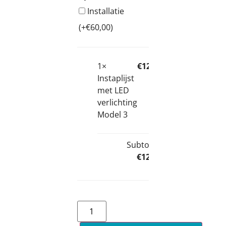
Installatie
(+
€
60,00
)
1×
€
129,00
Instaplijst
met LED
verlichting
Model 3
Subtotal:
€
129,00