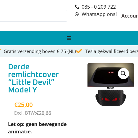
085 - 0 209 722
WhatsApp ons!
Accou
Gratis verzending boven € 75 (NL)
Tesla-gekwalificeerd per
Model S
Derde
Model 3
remlichtcover
“Little Devil”
Model X
Model Y
Model Y
€
25,00
Excl. BTW:
€
20,66
Tesla wrappen
Let op: geen bewegende
animatie.
Blog