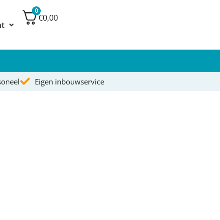
0
€0,00
nt
soneel
Eigen inbouwservice