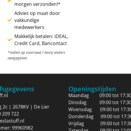
morgen verzonden!*
Advies op maat door
vakkundige
medewerkers
Makkelijk betalen: iDEAL,
Credit Card, Bancontact
*Indien op voorraad / tenzij anders
aangegeven
jfsgegevens
Openingstijden
f.nl
Maandag 09:00 tot 17:3
Dinsdag 09:00 tot 17:3
2c | 2678KV | De Lier
Woensdag 09:00 tot 17:3
0 209 722
Donderdag 09:00 tot 17:3
eslastuff.nl
Vrijdag 09:00 tot 17:3
mer: 99960982
Zaterdag 09:00 tot 12:0