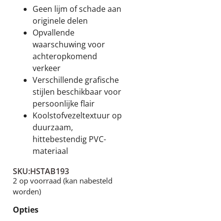
Geen lijm of schade aan
originele delen
Over ons
Opvallende
waarschuwing voor
Contact
achteropkomend
verkeer
Verschillende grafische
stijlen beschikbaar voor
persoonlijke flair
Koolstofvezeltextuur op
duurzaam,
hittebestendig PVC-
materiaal
SKU:
HSTAB193
2 op voorraad (kan nabesteld
worden)
Opties