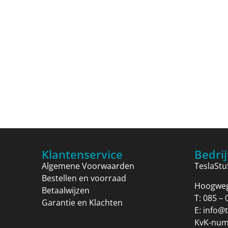
Klantenservice
Bedri
Algemene Voorwaarden
TeslaStuf
Bestellen en voorraad
Hoogweg 
Betaalwijzen
T:
085 – 
Garantie en Klachten
E:
info@t
KvK-num