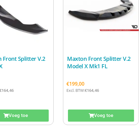
Front Splitter V.2
Maxton Front Splitter V.2
X
Model X Mk1 FL
€
199,00
€
164,46
Excl. BTW:
€
164,46
Voeg toe
Voeg toe