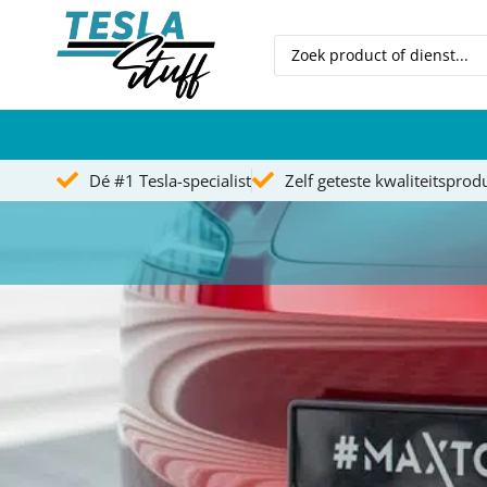
Dé #1 Tesla-specialist
Zelf geteste kwaliteitsprod
Model S
Model 3
Model X
Model Y
Tesla wrappen
Blog