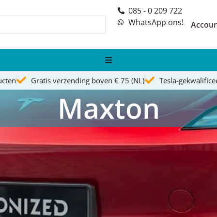
085 - 0 209 722
WhatsApp ons!
Accou
ucten
Gratis verzending boven € 75 (NL)
Tesla-gekwalific
Maxton