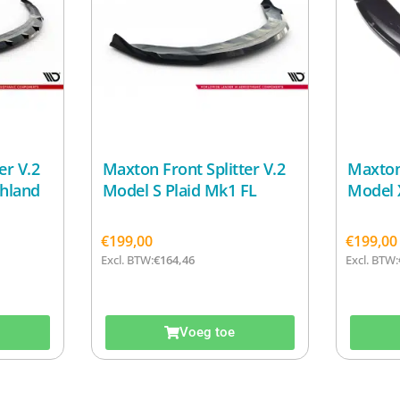
er V.2
Maxton Front Splitter V.2
Maxton 
ghland
Model S Plaid Mk1 FL
Model 
€
199,00
€
199,00
Excl. BTW:
€
164,46
Excl. BTW:
Voeg toe