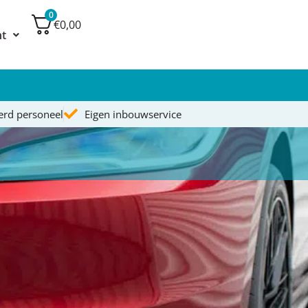
0
€0,00
nt
eerd personeel
Eigen inbouwservice