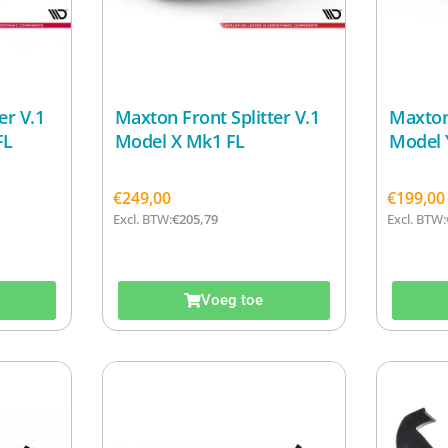
er V.1
Maxton Front Splitter V.1
Maxton 
FL
Model X Mk1 FL
Model 
€
249,00
€
199,00
Excl. BTW:
€
205,79
Excl. BTW:
Voeg toe