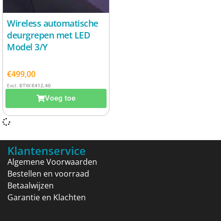
Wireless automatische
deurgrepen met LED
Model 3/Y
€
499,00
Excl. BTW:
€
412,40
Voeg toe
Klantenservice
Algemene Voorwaarden
Bestellen en voorraad
Betaalwijzen
Garantie en Klachten