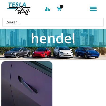
0
hendel