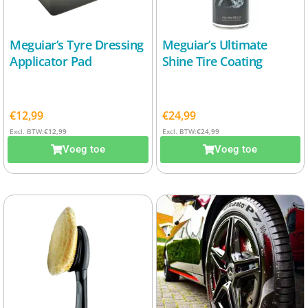
Meguiar’s Tyre Dressing
Meguiar’s Ultimate
Applicator Pad
Shine Tire Coating
€
12,99
€
24,99
Excl. BTW:
€
12,99
Excl. BTW:
€
24,99
Voeg toe
Voeg toe