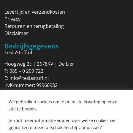
Levertijd en verzendkosten
Privacy
Retouren en terugbetaling
Disclaimer
Bedrijfsgegevens
TeslaStuff.nl
Hoogweg 2c | 2678KV | De Lier
T:
085 – 0 209 722
E:
info@teslastuff.nl
KvK-nummer: 99960982
Btw-identificatienummer: NL869205316B01
We gebruiken cookies om je de beste ervaring op onze
Openingstijden
site te bieden.
Maandag 09:00 tot 17:30
Dinsdag 09:00 tot 17:30
Je kunt meer informatie vinden over welke cookies we
Woensdag 09:00 tot 17:30
gebruiken of deze uitschakelen bij 'aanpassen'