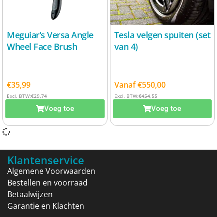
Meguiar’s Versa Angle
Tesla velgen spuiten (set
Wheel Face Brush
van 4)
€
35,99
Vanaf
€
550,00
Excl. BTW:
€
29,74
Excl. BTW:
€
454,55
Voeg toe
Voeg toe
Klantenservice
Algemene Voorwaarden
Bestellen en voorraad
Betaalwijzen
Garantie en Klachten