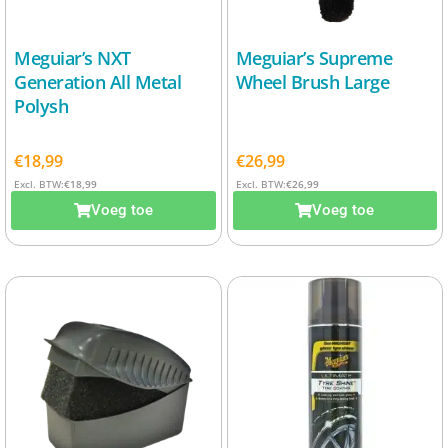
Meguiar’s NXT
Meguiar’s Supreme
Generation All Metal
Wheel Brush Large
Polysh
€
18,99
€
26,99
Excl. BTW:
€
18,99
Excl. BTW:
€
26,99
Voeg toe
Voeg toe