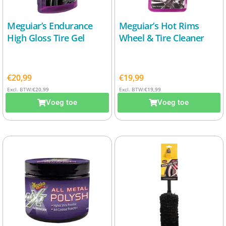
Meguiar’s Endurance
Meguiar’s Hot Rims
High Gloss Tire Gel
Wheel & Tire Cleaner
€
20,99
€
19,99
Excl. BTW:
€
20,99
Excl. BTW:
€
19,99
Voeg toe
Voeg toe