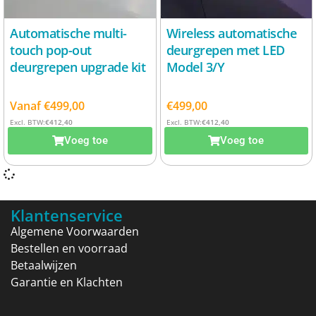
Automatische multi-
Wireless automatische
touch pop-out
deurgrepen met LED
deurgrepen upgrade kit
Model 3/Y
Vanaf
€
499,00
€
499,00
Excl. BTW:
€
412,40
Excl. BTW:
€
412,40
Voeg toe
Voeg toe
Klantenservice
Algemene Voorwaarden
Bestellen en voorraad
Betaalwijzen
Garantie en Klachten