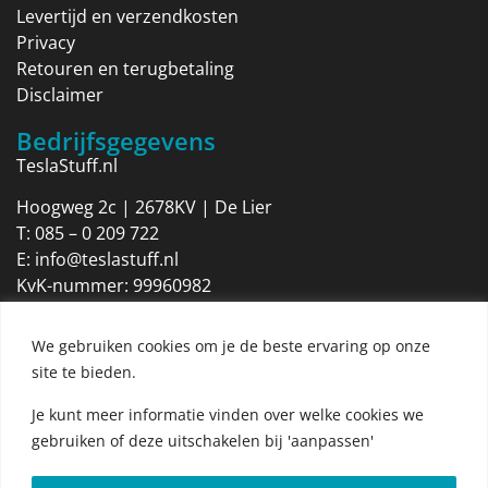
Levertijd en verzendkosten
Privacy
Retouren en terugbetaling
Disclaimer
Bedrijfsgegevens
TeslaStuff.nl
Hoogweg 2c | 2678KV | De Lier
T:
085 – 0 209 722
E:
info@teslastuff.nl
KvK-nummer: 99960982
Btw-identificatienummer: NL869205316B01
We gebruiken cookies om je de beste ervaring op onze
Openingstijden
site te bieden.
Maandag 09:00 tot 17:30
Dinsdag 09:00 tot 17:30
Je kunt meer informatie vinden over welke cookies we
Woensdag 09:00 tot 17:30
gebruiken of deze uitschakelen bij 'aanpassen'
Donderdag 09:00 tot 17:30
Vrijdag 09:00 tot 17:30